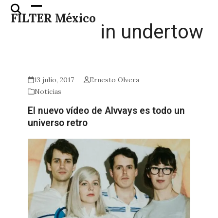
Skip
Open
Close
FILTER México
to
mobile
mobile
in undertow
content
menu
menu
13 julio, 2017
Ernesto Olvera
Noticias
El nuevo vídeo de Alvvays es todo un
universo retro