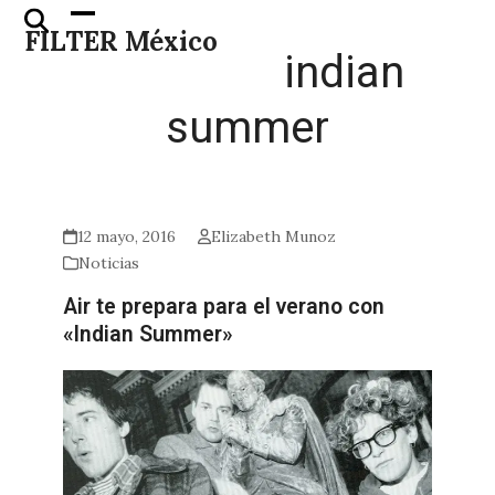
Skip
Open
Close
FILTER México
to
mobile
mobile
indian
content
menu
menu
summer
12 mayo, 2016
Elizabeth Munoz
Noticias
Air te prepara para el verano con
«Indian Summer»