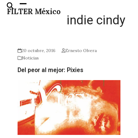
Skip
Open
Close
FILTER México
to
mobile
mobile
indie cindy
content
menu
menu
20 octubre, 2016
Ernesto Olvera
Noticias
Del peor al mejor: Pixies