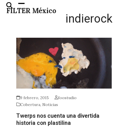
Skip
Open
Close
FILTER México
to
mobile
mobile
indierock
content
menu
menu
9 febrero, 2015
foostudio
Cobertura
,
Noticias
Twerps nos cuenta una divertida
historia con plastilina