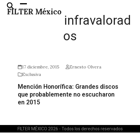
Skip
Open
Close
FILTER México
to
mobile
mobile
infravalorad
content
menu
menu
os
17 diciembre, 2015
Ernesto Olvera
Exclusiva
Mención Honorífica: Grandes discos
que probablemente no escucharon
en 2015
FILTER MÉXICO 2026 - Todos los derechos reservados