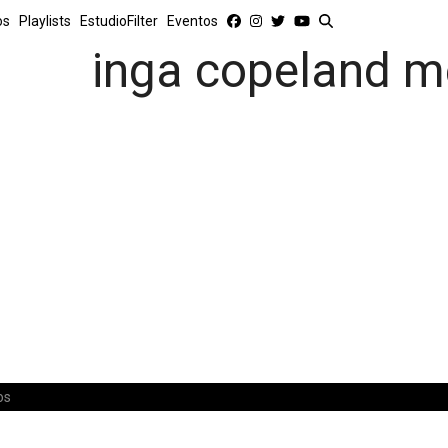
os
Playlists
EstudioFilter
Eventos
inga copeland m
os