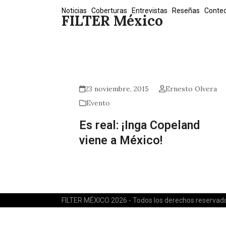
Skip
Noticias
Coberturas
Entrevistas
Reseñas
Conte
FILTER México
to
content
23 noviembre, 2015
Ernesto Olvera
Evento
Es real: ¡Inga Copeland
viene a México!
FILTER MÉXICO 2026 - Todos los derechos reservad