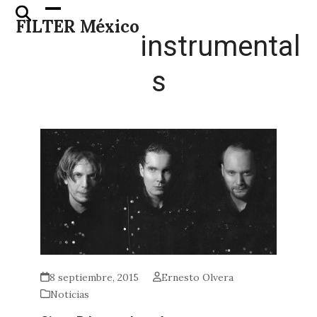
Skip
Open
Close
FILTER México
to
mobile
mobile
instrumental
content
menu
menu
s
8 septiembre, 2015
Ernesto Olvera
Noticias