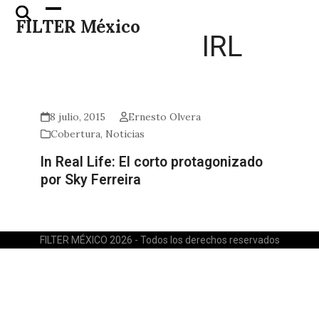
Skip
Open
Close
FILTER México
to
mobile
mobile
IRL
content
menu
menu
8 julio, 2015
Ernesto Olvera
Cobertura
,
Noticias
In Real Life: El corto protagonizado
por Sky Ferreira
FILTER MÉXICO 2026 - Todos los derechos reservados