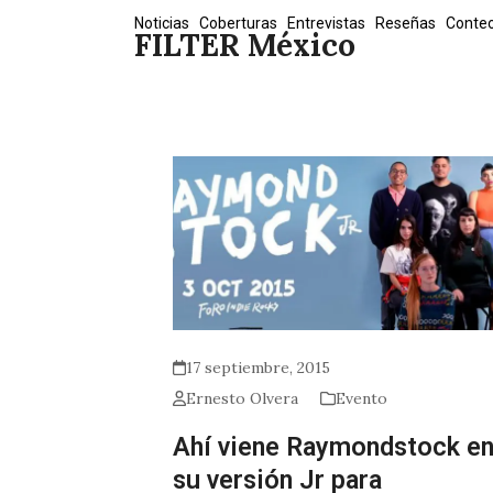
Skip
Noticias
Coberturas
Entrevistas
Reseñas
Conte
FILTER México
to
content
17 septiembre, 2015
Ernesto Olvera
Evento
Ahí viene Raymondstock e
su versión Jr para