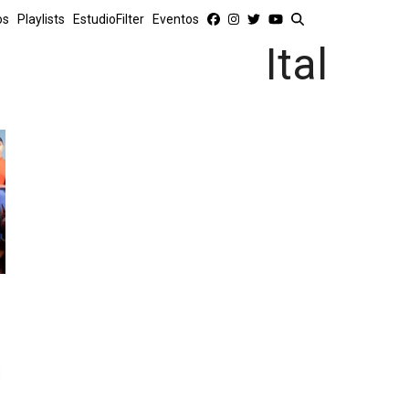
os
Playlists
EstudioFilter
Eventos
Ital
n