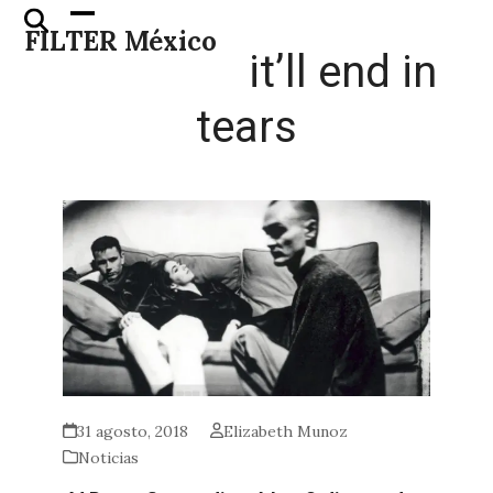
Skip
Open
Close
FILTER México
to
mobile
mobile
it’ll end in
content
menu
menu
tears
31 agosto, 2018
Elizabeth Munoz
Noticias