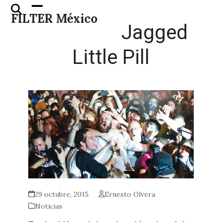
Skip
Open
Close
FILTER México
to
mobile
mobile
Jagged
content
menu
menu
Little Pill
29 octubre, 2015
Ernesto Olvera
Noticias