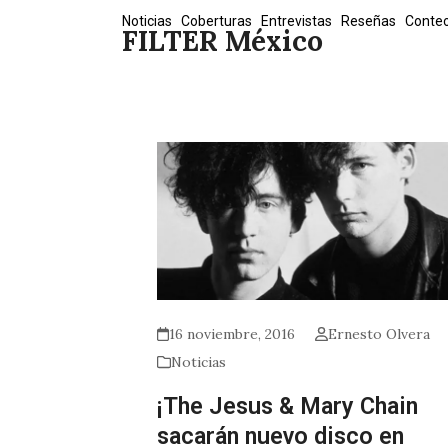
Skip
Noticias
Coberturas
Entrevistas
Reseñas
Conte
FILTER México
to
content
16 noviembre, 2016
Ernesto Olvera
Noticias
¡The Jesus & Mary Chain
sacarán nuevo disco en