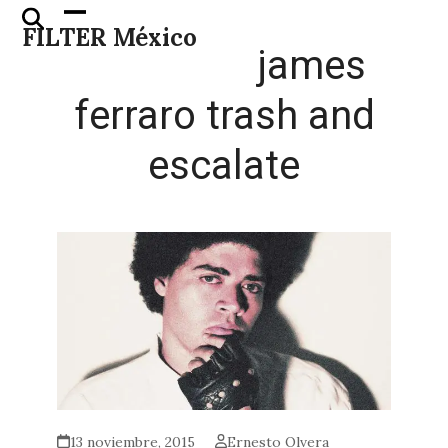
Skip
Open
Close
FILTER México
to
mobile
mobile
james
content
menu
menu
ferraro trash and
escalate
13 noviembre, 2015
Ernesto Olvera