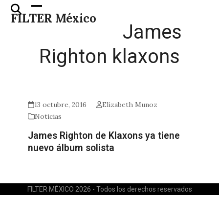
Skip
Open
Close
FILTER México
to
mobile
mobile
James
content
menu
menu
Righton klaxons
13 octubre, 2016
Elizabeth Munoz
Noticias
James Righton de Klaxons ya tiene
nuevo álbum solista
FILTER MÉXICO 2026 - Todos los derechos reservados