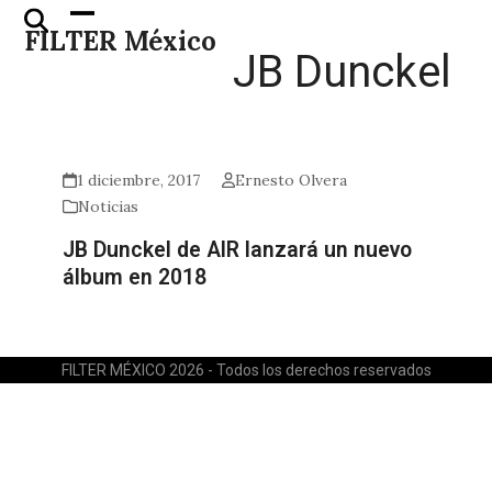
Skip
Open
Close
FILTER México
to
mobile
mobile
JB Dunckel
content
menu
menu
1 diciembre, 2017
Ernesto Olvera
Noticias
JB Dunckel de AIR lanzará un nuevo
álbum en 2018
FILTER MÉXICO 2026 - Todos los derechos reservados