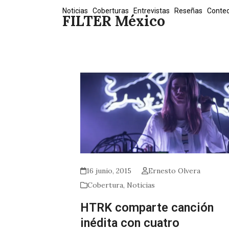
Skip
Noticias
Coberturas
Entrevistas
Reseñas
Conte
FILTER México
to
content
16 junio, 2015
Ernesto Olvera
Cobertura
,
Noticias
HTRK comparte canción
inédita con cuatro