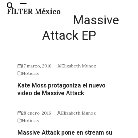
Skip
Open
Close
FILTER México
to
mobile
mobile
Massive
content
menu
menu
Attack EP
17 marzo, 2016
Elizabeth Munoz
Noticias
Kate Moss protagoniza el nuevo
video de Massive Attack
28 enero, 2016
Elizabeth Munoz
Noticias
Massive Attack pone en stream su