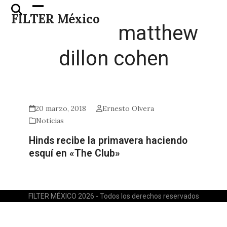
Skip
Open
Close
FILTER México
to
mobile
mobile
matthew
content
menu
menu
dillon cohen
20 marzo, 2018
Ernesto Olvera
Noticias
Hinds recibe la primavera haciendo
esquí en «The Club»
FILTER MÉXICO 2026 - Todos los derechos reservados