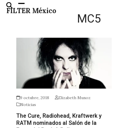
Skip
Open
Close
FILTER México
to
mobile
mobile
MC5
content
menu
menu
9 octubre, 2018
Elizabeth Munoz
Noticias
The Cure, Radiohead, Kraftwerk y
RATM nominados al Salón de la