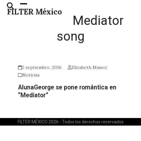
Skip
Open
Close
FILTER México
to
mobile
mobile
Mediator
content
menu
menu
song
2 septiembre, 2016
Elizabeth Munoz
Noticias
AlunaGeorge se pone romántica en
“Mediator”
FILTER MÉXICO 2026 - Todos los derechos reservados