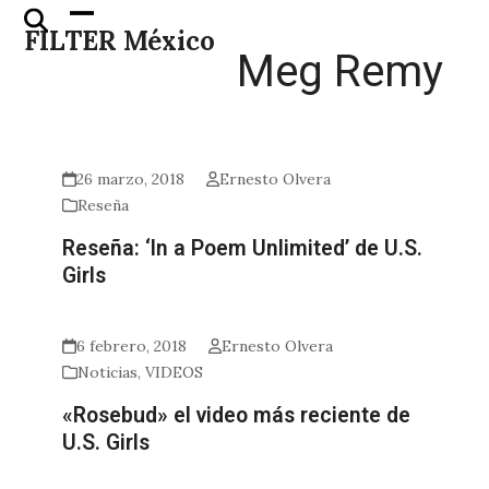
Skip
Open
Close
FILTER México
to
mobile
mobile
Meg Remy
content
menu
menu
26 marzo, 2018
Ernesto Olvera
Reseña
Reseña: ‘In a Poem Unlimited’ de U.S.
Girls
6 febrero, 2018
Ernesto Olvera
Noticias
,
VIDEOS
«Rosebud» el video más reciente de
U.S. Girls