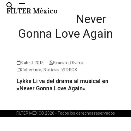
Skip
Open
Close
FILTER México
to
mobile
mobile
Never
content
menu
menu
Gonna Love Again
6 abril, 2015
Ernesto Olvera
Cobertura
,
Noticias
,
VIDEOS
Lykke Li va del drama al musical en
«Never Gonna Love Again»
FILTER MÉXICO 2026 - Todos los derechos reservados