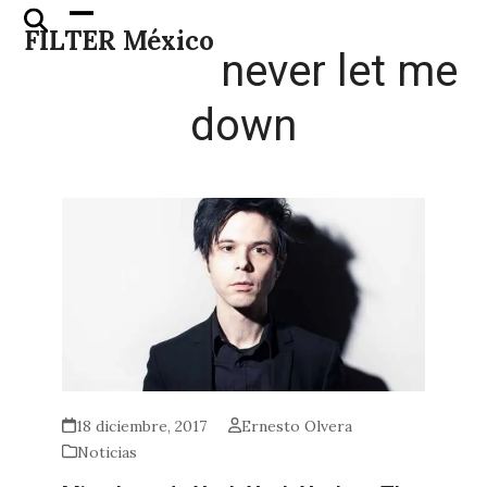
Skip
Open
Close
FILTER México
to
mobile
mobile
never let me
content
menu
menu
down
18 diciembre, 2017
Ernesto Olvera
Noticias