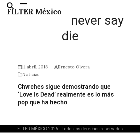
Skip
Open
Close
FILTER México
to
mobile
mobile
never say
content
menu
menu
die
11 abril, 2018
Ernesto Olvera
Noticias
Chvrches sigue demostrando que
‘Love Is Dead’ realmente es lo más
pop que ha hecho
FILTER MÉXICO 2026 - Todos los derechos reservados