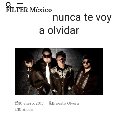
Skip
Open
Close
FILTER México
to
mobile
mobile
nunca te voy
content
menu
menu
a olvidar
10 enero, 2017
Ernesto Olvera
Noticias