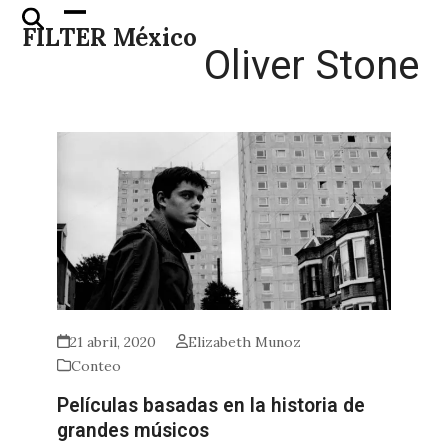
Skip
Open
Close
FILTER México
to
mobile
mobile
Oliver Stone
content
menu
menu
21 abril, 2020
Elizabeth Munoz
Conteo
Películas basadas en la historia de
grandes músicos