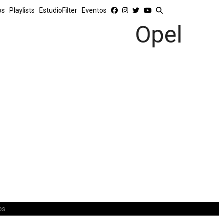
os
Playlists
EstudioFilter
Eventos
Opel
os