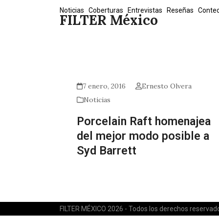
Skip
Noticias
Coberturas
Entrevistas
Reseñas
Conte
FILTER México
to
content
7 enero, 2016
Ernesto Olvera
Noticias
Porcelain Raft homenajea
del mejor modo posible a
Syd Barrett
FILTER MÉXICO 2026 - Todos los derechos reservad