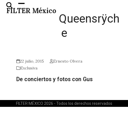
Skip
Open
Close
FILTER México
to
mobile
mobile
Queensrÿch
content
menu
menu
e
22 julio, 2015
Ernesto Olvera
Exclusiva
De conciertos y fotos con Gus
FILTER MÉXICO 2026 - Todos los derechos reservados