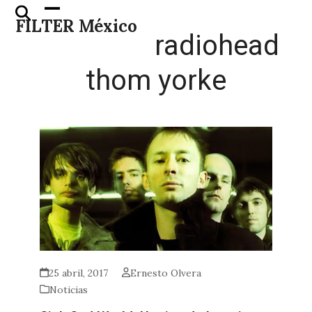
Skip
Open
Close
FILTER México
to
mobile
mobile
radiohead
content
menu
menu
thom yorke
25 abril, 2017
Ernesto Olvera
Noticias