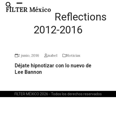
Skip
Open
Close
FILTER México
to
mobile
mobile
Reflections
content
menu
menu
2012-2016
2 junio, 2016
isabel
Noticias
Déjate hipnotizar con lo nuevo de
Lee Bannon
FILTER MÉXICO 2026 - Todos los derechos reservados