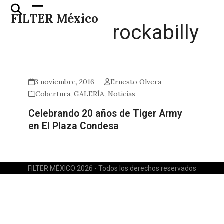
Skip
Open
Close
FILTER México
to
mobile
mobile
rockabilly
content
menu
menu
3 noviembre, 2016
Ernesto Olvera
Cobertura
,
GALERÍA
,
Noticias
Celebrando 20 años de Tiger Army
en El Plaza Condesa
FILTER MÉXICO 2026 - Todos los derechos reservados