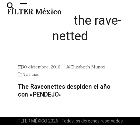
Skip
Open
Close
FILTER México
to
mobile
mobile
the rave-
content
menu
menu
netted
30 diciembre, 2016
Elizabeth Munoz
Noticias
The Raveonettes despiden el año
con «PENDEJO»
FILTER MÉXICO 2026 - Todos los derechos reservados