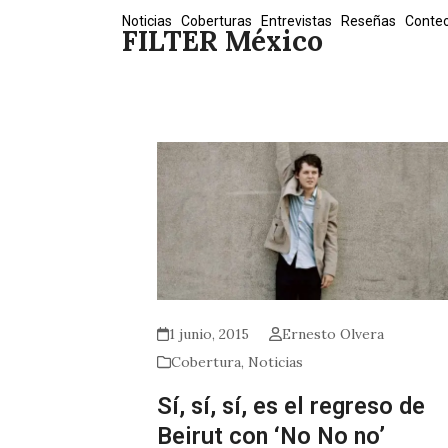
Skip
Noticias
Coberturas
Entrevistas
Reseñas
Conte
FILTER México
to
content
1 junio, 2015
Ernesto Olvera
Cobertura
,
Noticias
Sí, sí, sí, es el regreso de
Beirut con ‘No No no’