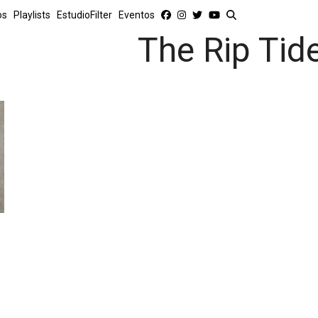
os
Playlists
EstudioFilter
Eventos
The Rip Tid