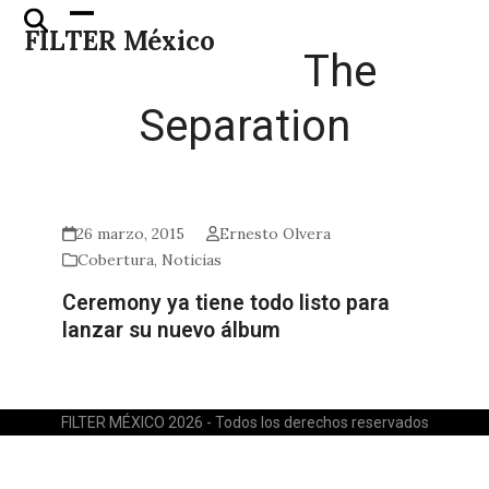
Skip
Open
Close
FILTER México
to
mobile
mobile
The
content
menu
menu
Separation
26 marzo, 2015
Ernesto Olvera
Cobertura
,
Noticias
Ceremony ya tiene todo listo para
lanzar su nuevo álbum
FILTER MÉXICO 2026 - Todos los derechos reservados