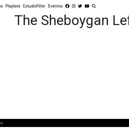
os
Playlists
EstudioFilter
Eventos
The Sheboygan Le
os