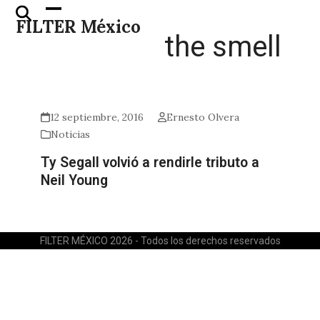
Skip
Open
Close
FILTER México
to
mobile
mobile
the smell
content
menu
menu
12 septiembre, 2016
Ernesto Olvera
Noticias
Ty Segall volvió a rendirle tributo a
Neil Young
FILTER MÉXICO 2026 - Todos los derechos reservados