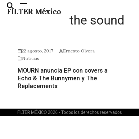
Skip
Open
Close
FILTER México
to
mobile
mobile
the sound
content
menu
menu
22 agosto, 2017
Ernesto Olvera
Noticias
MOURN anuncia EP con covers a
Echo & The Bunnymen y The
Replacements
FILTER MÉXICO 2026 - Todos los derechos reservados