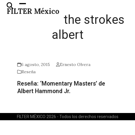
Skip
Open
Close
FILTER México
to
mobile
mobile
the strokes
content
menu
menu
albert
6 agosto, 2015
Ernesto Olvera
Reseña
Reseña: ‘Momentary Masters’ de
Albert Hammond Jr.
FILTER MÉXICO 2026 - Todos los derechos reservados