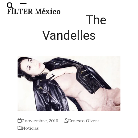
Skip
Open
Close
FILTER México
to
mobile
mobile
The
content
menu
menu
Vandelles
7 noviembre, 2016
Ernesto Olvera
Noticias