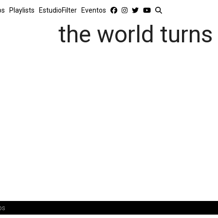
os
Playlists
EstudioFilter
Eventos
the world turns 
os