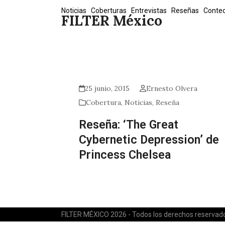
Skip
Noticias
Coberturas
Entrevistas
Reseñas
Conte
FILTER México
to
content
25 junio, 2015
Ernesto Olvera
Cobertura
,
Noticias
,
Reseña
Reseña: ‘The Great
Cybernetic Depression’ de
Princess Chelsea
FILTER MÉXICO 2026 - Todos los derechos reservad