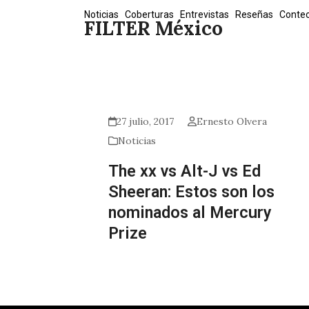
Skip
Noticias
Coberturas
Entrevistas
Reseñas
Conte
FILTER México
to
content
27 julio, 2017
Ernesto Olvera
Noticias
The xx vs Alt-J vs Ed
Sheeran: Estos son los
nominados al Mercury
Prize