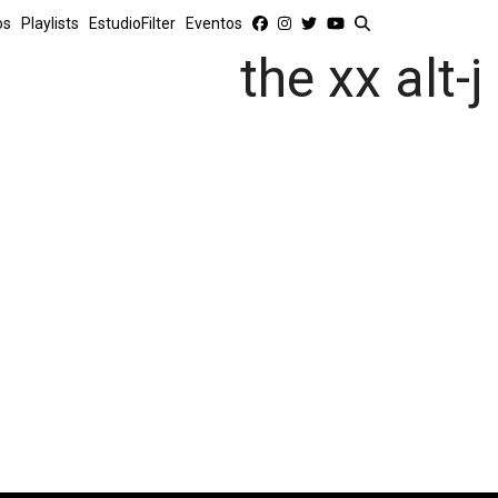
os
Playlists
EstudioFilter
Eventos
the xx alt-j