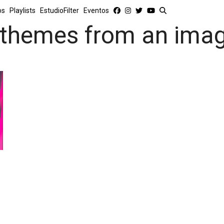
os
Playlists
EstudioFilter
Eventos
themes from an imag