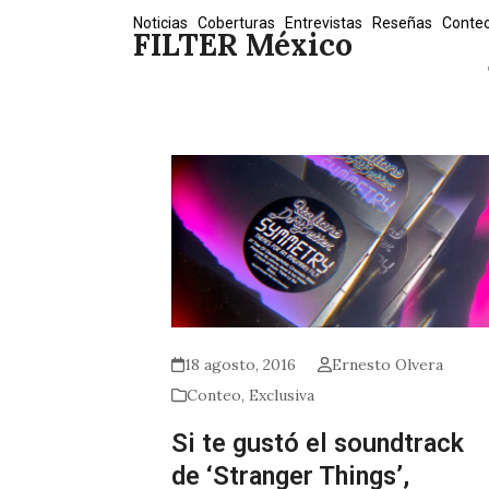
Skip
Noticias
Coberturas
Entrevistas
Reseñas
Conte
FILTER México
to
content
18 agosto, 2016
Ernesto Olvera
Conteo
,
Exclusiva
Si te gustó el soundtrack
de ‘Stranger Things’,