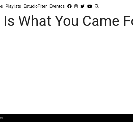
os
Playlists
EstudioFilter
Eventos
s Is What You Came 
os