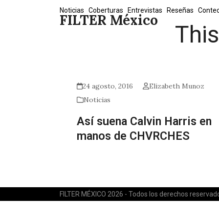
Skip
Noticias
Coberturas
Entrevistas
Reseñas
Conte
FILTER México
to
Thi
content
24 agosto, 2016
Elizabeth Munoz
Noticias
Así suena Calvin Harris en
manos de CHVRCHES
FILTER MÉXICO 2026 - Todos los derechos reservad