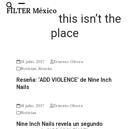
Skip
Open
Close
FILTER México
to
mobile
mobile
this isn’t the
content
menu
menu
place
28 julio, 2017
Ernesto Olvera
Noticias
,
Reseña
Reseña: ‘ADD VIOLENCE’ de Nine Inch
Nails
18 julio, 2017
Ernesto Olvera
Noticias
Nine Inch Nails revela un segundo