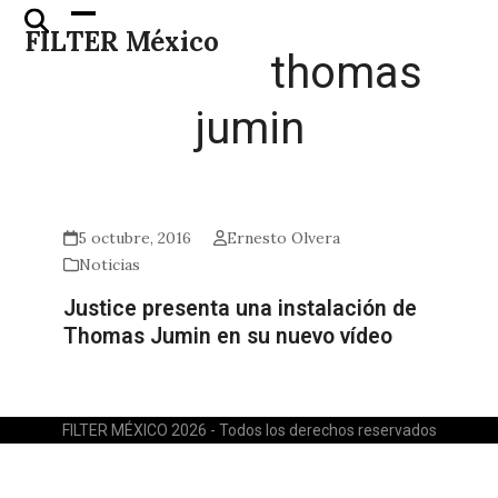
Skip
Open
Close
FILTER México
to
mobile
mobile
thomas
content
menu
menu
jumin
5 octubre, 2016
Ernesto Olvera
Noticias
Justice presenta una instalación de
Thomas Jumin en su nuevo vídeo
FILTER MÉXICO 2026 - Todos los derechos reservados