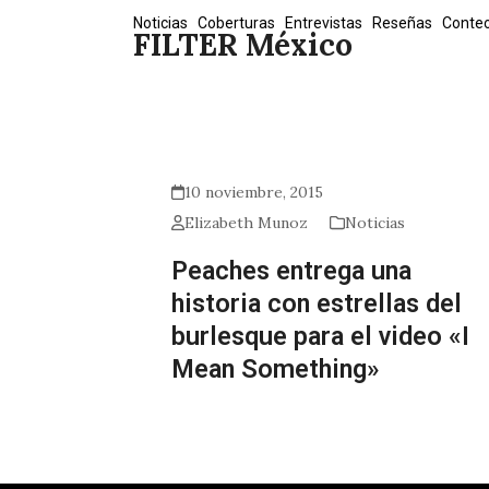
Skip
Noticias
Coberturas
Entrevistas
Reseñas
Conte
FILTER México
to
content
10 noviembre, 2015
Elizabeth Munoz
Noticias
Peaches entrega una
historia con estrellas del
burlesque para el video «I
Mean Something»