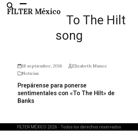
Skip
Open
Close
FILTER México
to
mobile
mobile
To The Hilt
content
menu
menu
song
18 septiembre, 2016
Elizabeth Munoz
Noticias
Prepárense para ponerse
sentimentales con «To The Hilt» de
Banks
FILTER MÉXICO 2026 - Todos los derechos reservados