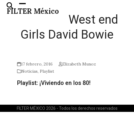
Skip
Open
Close
FILTER México
to
mobile
mobile
West end
content
menu
menu
Girls David Bowie
17 febrero, 2016
Elizabeth Munoz
Noticias
,
Playlist
Playlist: ¡Viviendo en los 80!
FILTER MÉXICO 2026 - Todos los derechos reservados