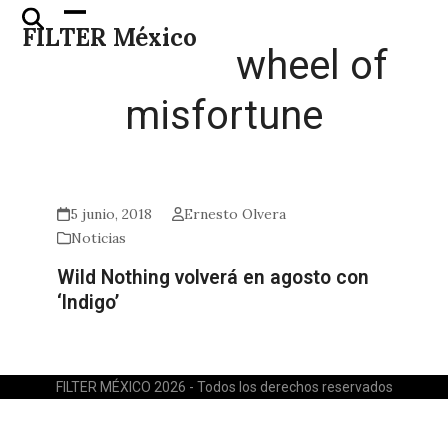
Skip
Open
Close
FILTER México
to
mobile
mobile
wheel of
content
menu
menu
misfortune
5 junio, 2018
Ernesto Olvera
Noticias
Wild Nothing volverá en agosto con
‘Indigo’
FILTER MÉXICO 2026 - Todos los derechos reservados