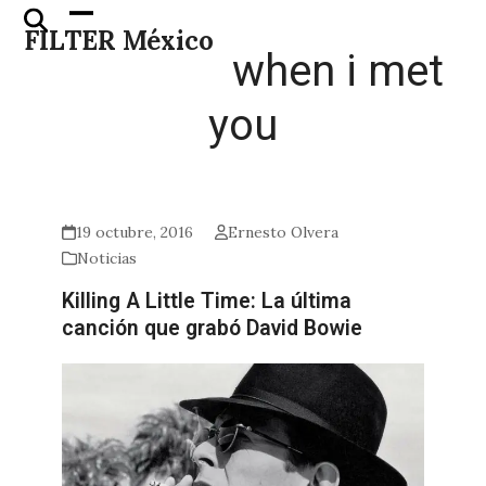
Skip
Open
Close
FILTER México
to
mobile
mobile
when i met
content
menu
menu
you
19 octubre, 2016
Ernesto Olvera
Noticias
Killing A Little Time: La última
canción que grabó David Bowie